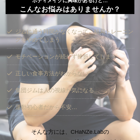
ボディメイクに興味があるけど…
こんなお悩みはありませんか？
ジムに通う時間がなくなって、結局トレーニン
グをやめてしまう
モチベーションが続かず挫折してしまう
正しい食事方法がわからない
集団ジムは人の視線が気になる…
運動初心者だから不安…
そんな方には、CHaNZe.Labの