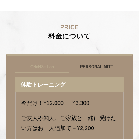
PRICE
料金について
CHaNZe.Lab
PERSONAL MITT
体験トレーニング
今だけ！¥12,000 → ¥3,300
ご友人や知人、ご家族と一緒に受けた
い方はお一人追加で＋¥2,200